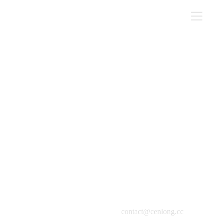
科爾班大叔
水彩・紙本, 38x56cm, 2022
contact@cenlong.cc