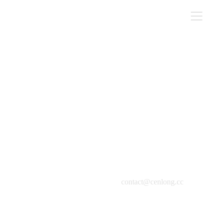
暴雨
油彩・畫布, 60x120cm, 2015
contact@cenlong.cc