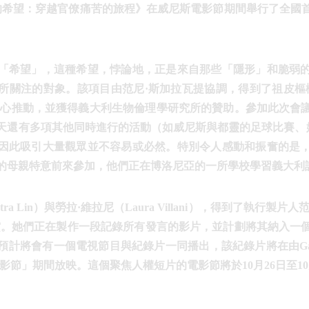
下的希望：穿越官僚痛苦的旅程》在威尼斯電影節期間舉行了全國
「希望」，這種希望，悖論地，正是來自那些「隱形」和脆弱
所關注的對象。該項目由范尼·斯加拉瓦提協調，得到了祖皮樞機主
學中心推動，並獲得義大利生物倫理學研究所的贊助。參加此次會
天還有多項其他同時進行的活動（如威尼斯與都靈的足球比賽、妮
因此吸引大量觀眾並不容易或必然。特別令人感動和振奮的是
的母親特意前來參加，他們正在博洛尼亞的一所學校學習義大利
a Lin）與勞拉·維拉尼（Laura Villani），得到了執行製
賞。她們正在製作一段記錄所有發言的影片，並計劃將其納入一
將會有一個電視節目與紀錄片一同播出，該紀錄片將在由Gaiaitalia
ntocom電影節」期間放映。這個聚焦人權短片的電影節將於10月26日至