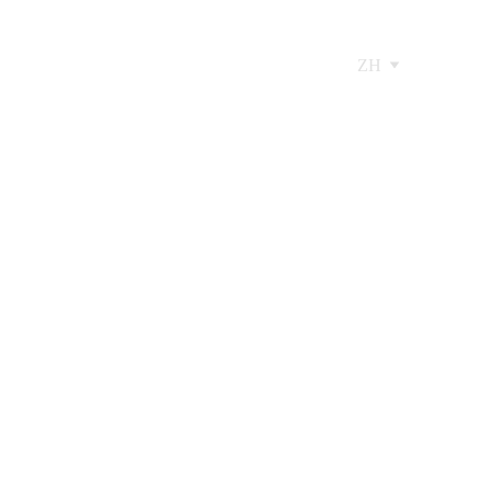
ZH
越官僚痛苦的旅程》全
聯合製作