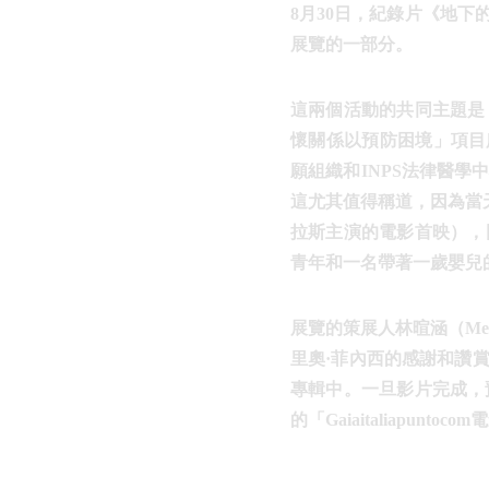
8月30日，紀錄片《地
展覽的一部分。
這兩個活動的共同主題是
懷關係以預防困境」項目
願組織和INPS法律醫
這尤其值得稱道，因為當
拉斯主演的電影首映），
青年和一名帶著一歲嬰兒
展覽的策展人林暄涵（Metr
里奧·菲內西的感謝和讚
專輯中。一旦影片完成，預計
的「Gaiaitaliapu