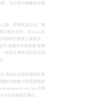
首映，並且是中國畫家岑龍
的人群，即博洛尼亞的「關
教的支持，由Sokos志
議和放映的觀眾人數眾多，
可·基嫚和安東尼奧·班德
，一群來自博洛尼亞的非洲
語。
片人范尼·斯加拉瓦提和導演瓦萊
個關於岑龍義大利巡迴展的
puntocom Aps主辦
10月30日在熱那亞舉行。