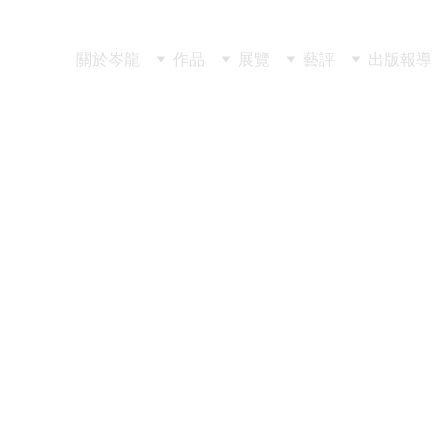
關於岑龍
作品
展覽
藝評
出版
報導
gaiaitali
國首映