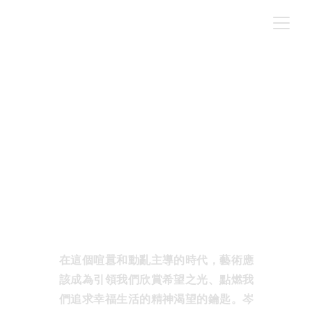
Culturaveneto - 岑龍 - 播種希
望
NEWS
撰文｜ 編輯部
4/20/2024
在這個喧囂和動亂主導的時代，藝術應
該成為引領我們欣賞希望之光、點燃我
們追求幸福生活的精神渴望的鑰匙。岑