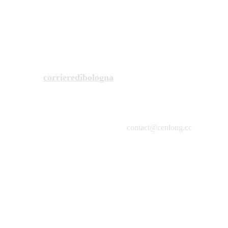
的精神為己任，致力於超越分裂，凝聚
人心。
corrieredibologna
contact@cenlong.cc