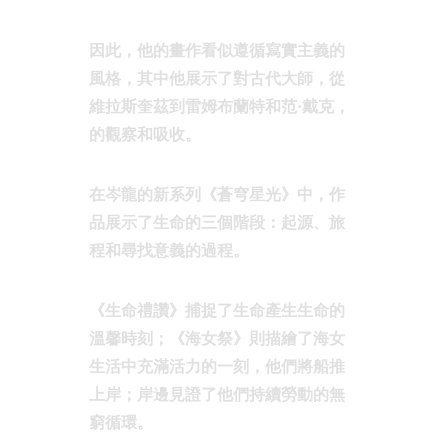
因此，他的畫作看似遵循寫實主義的
風格，其中他展示了對古代大師，從
維拉斯奎茲到雷姆布蘭特和范·戴克，
的觀察和吸收。
在岑龍的新系列《蒼穹星光》中，作
品展示了生命的三個階段：起源、旅
程和尋找意義的過程。
《生命禮讚》捕捉了生命產生生命的
溫馨時刻；《海女祭》則描繪了海女
生活中充滿活力的一刻，他們將船推
上岸；岸邊見證了他們持續勞動的無
窮循環。