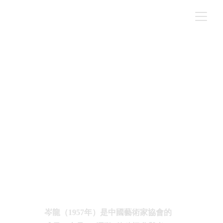
Cen Long – 岑龍 - 蒼穹星光 -
在威尼斯展出，展期至11月24
日
NEWS
來源｜Pikasus / 撰文｜ 編輯部
8/7/2019
岑龍（1957年）是中國藝術家協會的