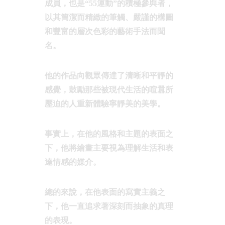
成員，也是“55運動”的積極參與者，
以其簡潔而精緻的筆觸、嚴謹的構圖
和豐富的層次色彩的藝術手法而聞
名。
他的作品向觀眾傳達了清晰和平靜的
感覺，鼓勵那些被現代生活的喧囂所
壓迫的人重新體驗寧靜美的美學。
事實上，在他的風格和主題的表面之
下，他將繪畫主要視為理解生活和表
達情感的媒介。
總的來說，在他表面的寫實主義之
下，他一直追求著深刻而抽象的真理
的表現。