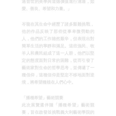
過普世的美學與道德價值進行溝通，如
愛、善良、希望和力量。」
岑龍在其生命中經歷了諸多艱難挑戰，
他的作品反映了那些從事卑微勞動的
人，他們的工作雖然艱辛，但表現出對
簡單生活的寧靜和滿足。這些漁民、牧
羊人和農民組成了這一人群，他們以堅
定的態度面對日常的困難，從而引發了
藝術家對生命的哲學思考，並傳遞了一
種信仰，這種信仰是堅定不移地面對逆
境，將希望種植在人們心中。
「播種希望」藝術競賽
此次展覽還伴隨「播種希望」藝術競
賽，旨在啟發並挑戰義大利藝術學院的