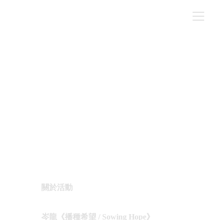
Artrabbit - 岑龍《播種希望 /
Sowing Hope》
NEWS
撰文｜ 編輯部
5/21/2024
關於活動
岑龍《播種希望 / Sowing Hope》