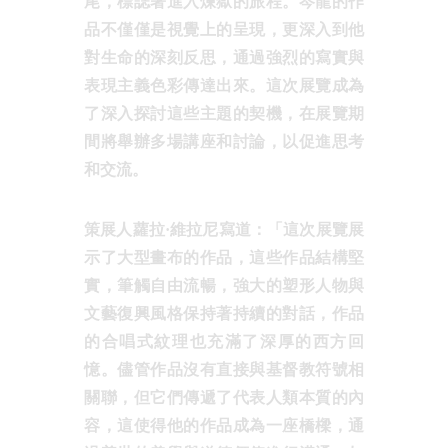
尾，標誌著進入煉獄的旅程。岑龍的作
品不僅僅是視覺上的呈現，更深入到他
對生命的深刻反思，通過強烈的寫實與
表現主義色彩傳達出來。這次展覽成為
了深入探討這些主題的契機，在展覽期
間將舉辦多場講座和討論，以促進思考
和交流。
策展人蘿拉·維拉尼寫道：「這次展覽展
示了大型畫布的作品，這些作品結構堅
實，筆觸自由流暢，強大的塑形人物與
文藝復興風格保持著持續的對話，作品
的合唱式紋理也充滿了深厚的西方回
憶。儘管作品沒有直接與基督教符號相
關聯，但它們傳遞了代表人類本質的內
容，這使得他的作品成為一座橋樑，通