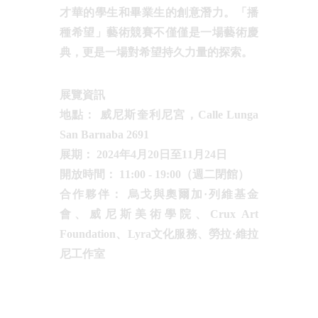
才華的學生和畢業生的創意潛力。「播
種希望」藝術競賽不僅僅是一場藝術慶
典，更是一場對希望持久力量的探索。
展覽資訊
地點： 威尼斯奎利尼宮，Calle Lunga
San Barnaba 2691
展期： 2024年4月20日至11月24日
開放時間： 11:00 - 19:00（週二閉館）
合作夥伴： 烏戈與奧爾加·列維基金
會、威尼斯美術學院、Crux Art
Foundation、Lyra文化服務、勞拉·維拉
尼工作室