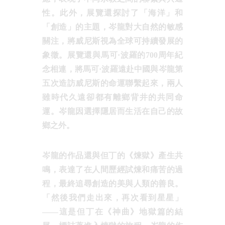
性。此外，展覽還探討了「海洋」和
「創造」的主題，岑龍對大自然的敏感
關注，將威尼斯視為全球可持續發展的
象徵。展覽還與馬可·波羅的700周年紀
念相連，將馬可·波羅遠赴中國與岑龍第
五次造訪威尼斯的命運聯繫起來，兩人
雖時代久遠卻都有離鄉背井的共同命
運。岑龍因選擇隱居而生活在自己的故
鄉之外。
岑龍的作品還與但丁的《煉獄》產生共
鳴，表達了在人間歷經試煉和痛苦的過
程，最終追尋創造的美與人類的善良。
「然後我們走出來，再次看到星星」
——這是但丁在《神曲》地獄篇的結