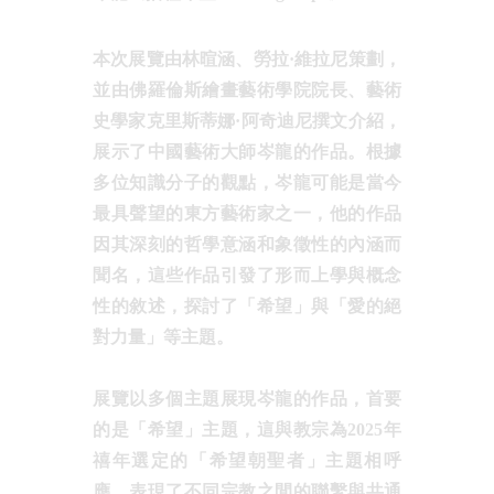
本次展覽由林暄涵、勞拉·維拉尼策劃，
並由佛羅倫斯繪畫藝術學院院長、藝術
史學家克里斯蒂娜·阿奇迪尼撰文介紹，
展示了中國藝術大師岑龍的作品。根據
多位知識分子的觀點，岑龍可能是當今
最具聲望的東方藝術家之一，他的作品
因其深刻的哲學意涵和象徵性的內涵而
聞名，這些作品引發了形而上學與概念
性的敘述，探討了「希望」與「愛的絕
對力量」等主題。
展覽以多個主題展現岑龍的作品，首要
的是「希望」主題，這與教宗為2025年
禧年選定的「希望朝聖者」主題相呼
應，表現了不同宗教之間的聯繫與共通