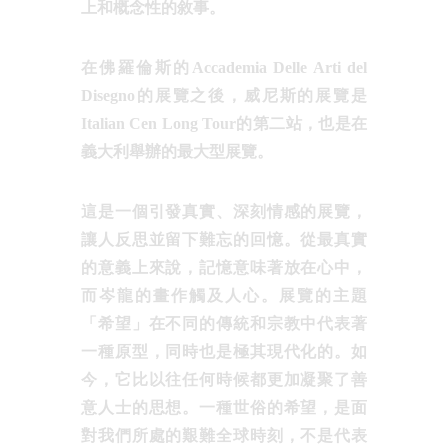
上和概念性的敘事。
在佛羅倫斯的Accademia Delle Arti del
Disegno的展覽之後，威尼斯的展覽是
Italian Cen Long Tour的第二站，也是在
義大利舉辦的最大型展覽。
這是一個引發真實、深刻情感的展覽，
讓人反思並留下難忘的回憶。從最真實
的意義上來說，記憶意味著放在心中，
而岑龍的畫作觸及人心。展覽的主題
「希望」在不同的傳統和宗教中代表著
一種原型，同時也是極其現代化的。如
今，它比以往任何時候都更加凝聚了善
意人士的思想。一種世俗的希望，是面
對我們所處的艱難全球時刻，不是代表