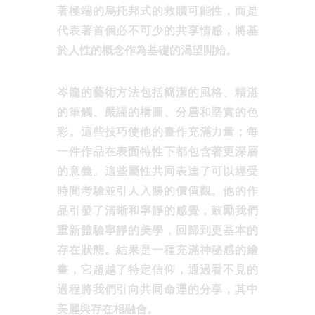
著極端的烏托邦式的救贖可能性，而是
代表著首個必不可少的共享情感，將基
於人性的概念作為基礎的渴望開始。
岑龍的藝術方法包括簡潔的風格、精湛
的筆觸、嚴謹的構圖、分層和堅實的色
彩。這些技巧使他的畫作充滿力量；每
一件作品在表面特性下都包含著更深層
的意義。這些屬性共同表達了可以經受
時間考驗並引人入勝的價值觀。他的作
品引發了清晰和寧靜的感覺，鼓勵我們
重新體驗寧靜的美學，回歸到更基本的
存在狀態。結果是一種充滿神秘感的繪
畫，它超越了特定信仰，通過看不見的
過程將我們引向共同命運的分享，其中
美麗與存在相融合。