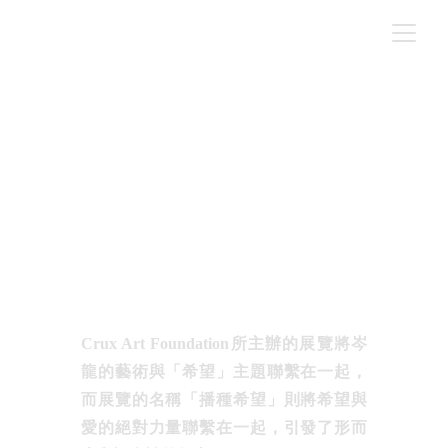
Arte.it - 岑龍 - 播種希望
NEWS
撰文｜ 編輯部
4/20/2024
Crux Art Foundation所主辦的展覽將岑
龍的藝術與「希望」主題聯繫在一起，
而展覽的名稱「播種希望」則將希望與
愛的絕對力量聯繫在一起，引發了形而