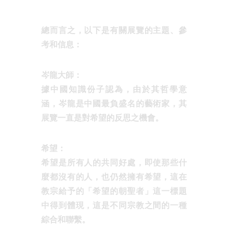
總而言之，以下是有關展覽的主題、參
考和信息：
岑龍大師：
據中國知識份子認為，由於其哲學意
涵，岑龍是中國最負盛名的藝術家，其
展覽一直是對希望的反思之機會。
希望：
希望是所有人的共同好處，即使那些什
麼都沒有的人，也仍然擁有希望，這在
教宗給予的「希望的朝聖者」這一標題
中得到體現，這是不同宗教之間的一種
綜合和聯繫。