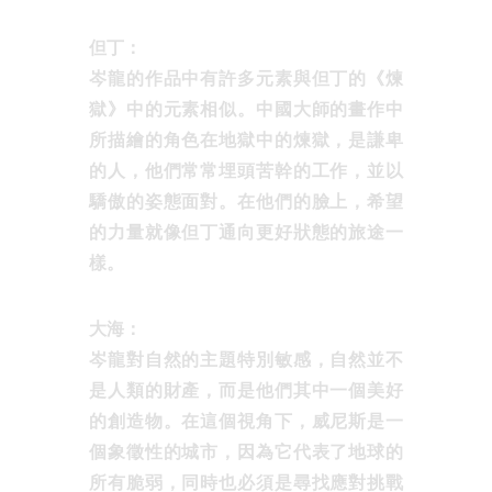
但丁：
岑龍的作品中有許多元素與但丁的《煉
獄》中的元素相似。中國大師的畫作中
所描繪的角色在地獄中的煉獄，是謙卑
的人，他們常常埋頭苦幹的工作，並以
驕傲的姿態面對。在他們的臉上，希望
的力量就像但丁通向更好狀態的旅途一
樣。
大海：
岑龍對自然的主題特別敏感，自然並不
是人類的財產，而是他們其中一個美好
的創造物。在這個視角下，威尼斯是一
個象徵性的城市，因為它代表了地球的
所有脆弱，同時也必須是尋找應對挑戰