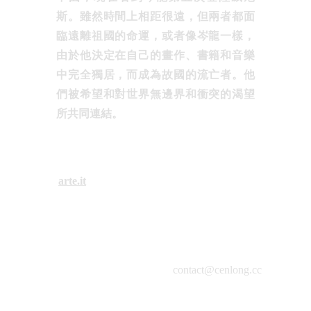
斯。雖然時間上相距很遠，但兩者都面
臨遠離祖國的命運，或者像岑龍一樣，
由於他決定在自己的畫作、書籍和音樂
中完全獨居，而成為故國的流亡者。他
們被希望和對世界無邊界和衝突的渴望
所共同連結。
arte.it
contact@cenlong.cc