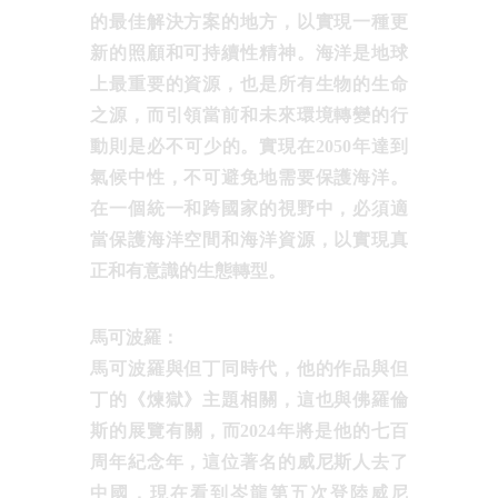
的最佳解決方案的地方，以實現一種更
新的照顧和可持續性精神。海洋是地球
上最重要的資源，也是所有生物的生命
之源，而引領當前和未來環境轉變的行
動則是必不可少的。實現在2050年達到
氣候中性，不可避免地需要保護海洋。
在一個統一和跨國家的視野中，必須適
當保護海洋空間和海洋資源，以實現真
正和有意識的生態轉型。
馬可波羅：
馬可波羅與但丁同時代，他的作品與但
丁的《煉獄》主題相關，這也與佛羅倫
斯的展覽有關，而2024年將是他的七百
周年紀念年，這位著名的威尼斯人去了
中國，現在看到岑龍第五次登陸威尼