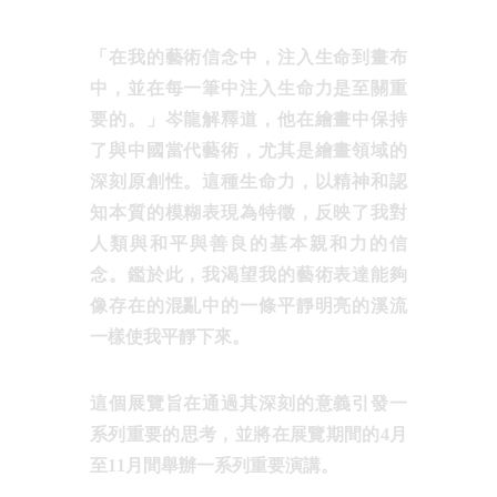
「在我的藝術信念中，注入生命到畫布
中，並在每一筆中注入生命力是至關重
要的。」岑龍解釋道，他在繪畫中保持
了與中國當代藝術，尤其是繪畫領域的
深刻原創性。這種生命力，以精神和認
知本質的模糊表現為特徵，反映了我對
人類與和平與善良的基本親和力的信
念。鑑於此，我渴望我的藝術表達能夠
像存在的混亂中的一條平靜明亮的溪流
一樣使我平靜下來。
這個展覽旨在通過其深刻的意義引發一
系列重要的思考，並將在展覽期間的4月
至11月間舉辦一系列重要演講。