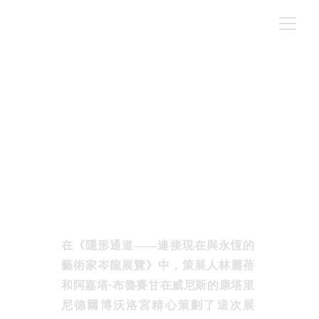
Art Rabbit - 岑龍 - 隱形通道
NEWS
撰文｜ 編輯部
3/10/2022
在《隱形通道——連接現在與永恆的
藝術家岑龍展覽》中，策展人林麗蓓
和阿嘉塔·布魯賽甘在威尼斯的康塔里
尼德爾博沃洛宮精心策劃了這次展