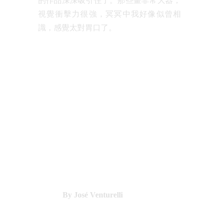
的作品深深吸引住了。那些畫非常大器，
視覺衝擊力很強，冥冥中我好像似曾相
識，感覺太對胃口了。
By José Venturelli