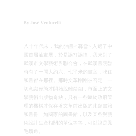
By José Venturelli
八十年代末，我的油畫< 暮雪> 入選了中
國首届油畫展，於是誤打誤撞，我來到了
武漢市文學藝術界聯合會，在武漢畫院臨
時有了一間大約六、七平米的畫室，吃住
和畫都在那裡。那時文革剛剛被否定，一
切意識形態才開始脫離禁錮，市面上的文
學藝術出版物奇缺，只有一些屬於政府管
理的機構才保存著文革前出版的此類書籍
和畫冊，如國家的圖書館，以及某些與藝
術設計生產相關的單位等等，可以說是鳳
毛麟角。