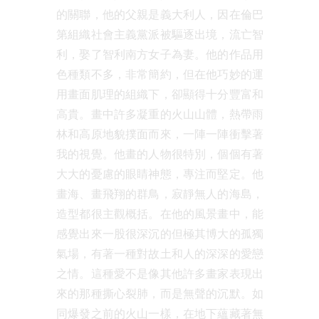
的關聯，他的父親是義大利人，因在倫巴
第組織社會主義黨派被驅逐出境，流亡智
利，娶了智利南方女子為妻。他的作品用
色種類不多，非常簡約，但在他巧妙的運
用畫面肌理的組織下，卻顯得十分豐富和
高貴。畫中許多凝重的火山山體，熱帶雨
林和高原地貌撲面而來，一陣一陣衝擊著
我的視覺。他畫的人物很特別，個個有著
大大的憂慮的眼睛神態，專注而堅定。他
畫海、畫飛翔的群鳥，寂靜無人的海島，
造型都很主觀概括。在他的風景畫中，能
感覺出來一股很深沉的但極其博大的孤獨
氣場，有著一種對故土和人的深深的愛戀
之情。這種愛不是像其他許多畫家表現出
來的那種撕心裂肺，而是無聲的沉默。如
同爆發之前的火山一樣，在地下蘊藏著無