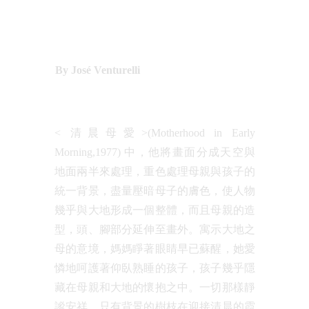
By José Venturelli
< 清晨母愛>(Motherhood in Early
Morning,1977) 中，他將畫面分成天空與
地面兩半來處理，重色處理母親與孩子的
統一背景，盡量壓暗母子的膚色，使人物
幾乎與大地形成一個整體，而且母親的造
型，頭、腳部分延伸至畫外。寓示大地之
母的意境，媽媽睜著眼睛早已蘇醒，她愛
憐地呵護著仰臥熟睡的孩子，孩子幾乎隱
藏在母親和大地的懷抱之中。一切那樣靜
謐安祥，只有背景的樹枝在迎接清晨的霞