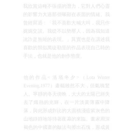
我欣賞這種不張揚的潛力，它對人們心靈
的影響力大過那些曝顯在表面的情緒。我
曾經寫過：「我不喜歡大喊大叫，我只作
娓娓交談。我從不以勢壓人，因為我知道
訛詐是無能的表現。」其實也是在講述我
喜歡的類似萬徒勒里的作品表現自己時的
手法，也就是他的創作態度。
他的作品< 洛塔冬夕>（Lota Winter
Evening,1977）畫幅雖然不大，但氣魄驚
人。寧靜的冬天傍晚，大大的太陽已經失
去了熾熱的光輝，在一片淡黃薄霧中降
落，與此形成對比的大面積淺藍紫灰色的
山地靜靜地等待著夜幕的來臨。畫家用深
褐色的中國畫的皺法勾擦出石塊，形成黃