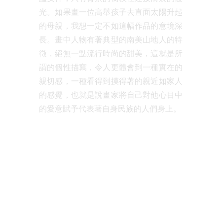
光。如果畫一位高舉孩子去直面太陽升起
的母親，我想一定不如這幅作品的意境深
長。畫中人物有著典型的南美山地人的特
徵，絕無一點流行時尚的甜美，這就是所
謂的個性描寫，令人更體會到一種實在的
親切感，一種看得到摸得著的親近如家人
的感覺，也就是說畫家將自己對他心目中
的愛意賦予代表著自身民族的人們身上。