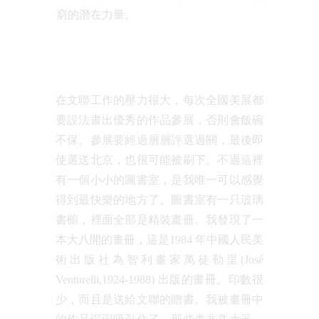
窮的潛在力量。
在文聯工作的壓力很大，每次全國美展都
要設法畫出優秀的作品參展，否則會飯碗
不保。參展要經過層層評選過關，最後即
使選送北京，也很可能被刷下。不過這裡
有一個小小的圖書室，是我唯一可以感覺
得到最快樂的地方了。圖書室有一只玻璃
書櫥，裡面全部是精裝畫冊。我發現了一
本大八開的畫冊，這是1984 年中國人民美
術出版社為智利畫家萬徒勒里(José
Venturelli,1924-1988) 出版的畫冊。印數很
少，而且是送給文聯的贈書。我被畫冊中