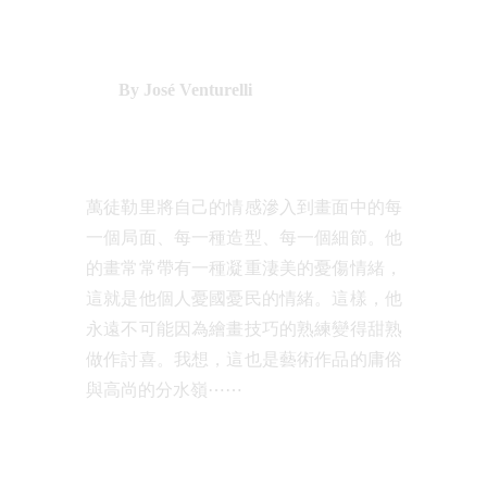
By José Venturelli
萬徒勒里將自己的情感滲入到畫面中的每
一個局面、每一種造型、每一個細節。他
的畫常常帶有一種凝重淒美的憂傷情緒，
這就是他個人憂國憂民的情緒。這樣，他
永遠不可能因為繪畫技巧的熟練變得甜熟
做作討喜。我想，這也是藝術作品的庸俗
與高尚的分水嶺⋯⋯