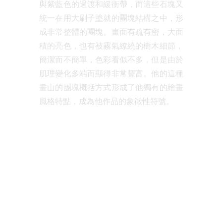
與紫藍色的過渡和緩衝帶，而這些石塊又
統一在用大刷子塗就的團塊結構之中，形
成非常整體的團塊。畫面有疏有密，大面
積的亮色，也有被霧氣繚繞的樹木細節，
簡潔而不簡單，色彩看似不多，但是由於
肌理變化多端而顯得非常豐富。他的這種
畫山的團塊概括方式形成了他獨有的繪畫
風格特點，成為他作品的象徵性符號。