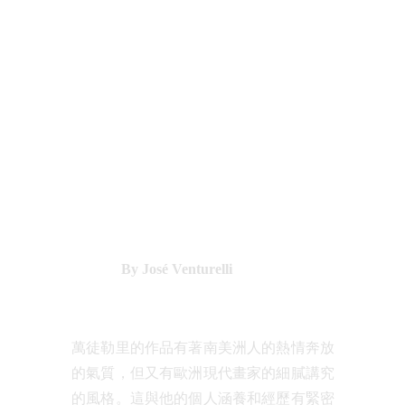
By José Venturelli
萬徒勒里的作品有著南美洲人的熱情奔放
的氣質，但又有歐洲現代畫家的細膩講究
的風格。這與他的個人涵養和經歷有緊密