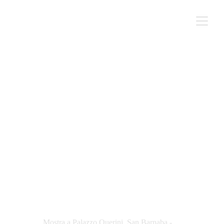
Studio Associato Di Davide
Federici - Cen Long “Sowing
Hope / Seminare Speranza”
NEWS
Author | Newsroom
5/21/2024
Mostra a Palazzo Querini, San Barnaba - 