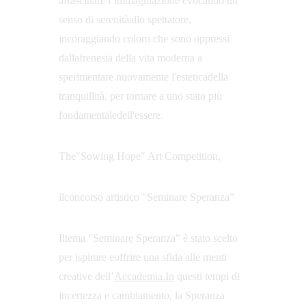
affascinare l’immaginazione evocando un 
senso di serenitàallo spettatore, 
incoraggiando coloro che sono oppressi 
dallafrenesia della vita moderna a 
sperimentare nuovamente l'esteticadella 
tranquillità, per tornare a uno stato più 
fondamentaledell'essere.
The"Sowing Hope" Art Competition,
ilconcorso artistico "Seminare Speranza”
Iltema "Seminare Speranza" è stato scelto 
per ispirare eoffrire una sfida alle menti 
creative dell’
Accademia.In
 questi tempi di 
incertezza e cambiamento, la Speranza 