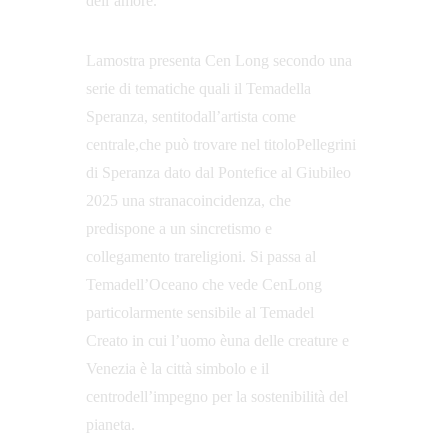
dell’amore.
Lamostra presenta Cen Long secondo una 
serie di tematiche quali il Temadella 
Speranza, sentitodall’artista come 
centrale,che può trovare nel titoloPellegrini 
di Speranza dato dal Pontefice al Giubileo 
2025 una stranacoincidenza, che 
predispone a un sincretismo e 
collegamento trareligioni. Si passa al 
Temadell’Oceano che vede CenLong 
particolarmente sensibile al Temadel 
Creato in cui l’uomo èuna delle creature e 
Venezia è la città simbolo e il 
centrodell’impegno per la sostenibilità del 
pianeta. 