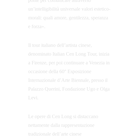
ponte per comunicare attraverso 
un’intelligibilità universale valori estetico-
morali: quali amore, gentilezza, speranza 
e forza».
Il tour italiano dell’artista cinese, 
denominato Italian Cen Long Tour, inizia 
a Firenze, per poi continuare a Venezia in 
occasione della 60° Esposizione 
Internazionale d’Arte Biennale, presso il 
Palazzo Querini, Fondazione Ugo e Olga 
Levi.
Le opere di Cen Long si distaccano 
nettamente dalla rappresentazione 
tradizionale dell’arte cinese 