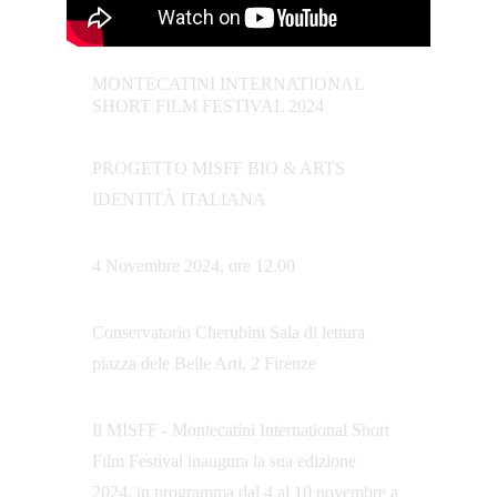
MONTECATINI INTERNATIONAL 
SHORT FILM FESTIVAL 2024
PROGETTO MISFF BIO & ARTS 
IDENTITÀ ITALIANA
4 Novembre 2024, ore 12.00
Conservatorio Cherubini Sala di lettura 
piazza dele Belle Arti, 2 Firenze
Il MISFF - Montecatini International Short 
Film Festival inaugura la sua edizione 
2024, in programma dal 4 al 10 novembre a 