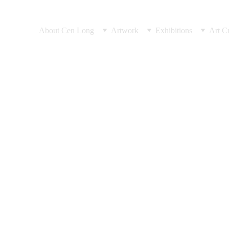
About Cen Long
Artwork
Exhibitions
Art Cr
experience
BOVOLO “INV