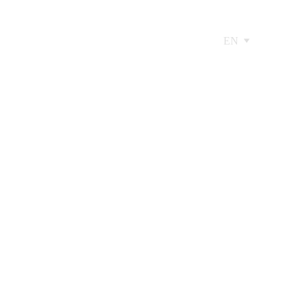
EN
NTARINI DEL
TISTA CINESE