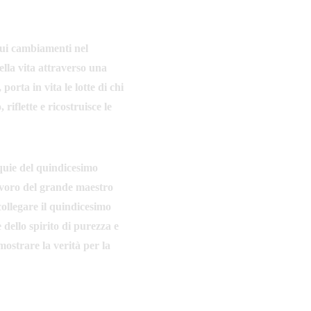
nui cambiamenti nel 
lla vita attraverso una 
orta in vita le lotte di chi 
iflette e ricostruisce le 
quie del quindicesimo 
avoro del grande maestro 
collegare il quindicesimo 
dello spirito di purezza e 
mostrare la verità per la 