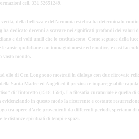
formazioni cell. 331 52651249.
a verità, della bellezza e dell’armonia estetica ha determinato conti
a dedicato decenni a scavare nei significati profondi dei valori de
ano e dei volti umili che lo costituiscono. Come seguace della luce, p
 le ansie quotidiane con immagini oneste ed emotive, e così facendo, r
to vasto mondo.
ad olio di Cen Long sono mostrati in dialogo con due ritrovate reli
a della Santa Madre ed Angeli ed il prezioso e impareggiabile capol
iso” di Tintoretto (1518-1594). La filosofia curatoriale è quella di 
evidenziando in questo modo la ricorrente e costante resurrezione 
logo tra opere d’arte provenienti da differenti periodi, speriamo di 
 le distanze spirituali di tempi e spazi.