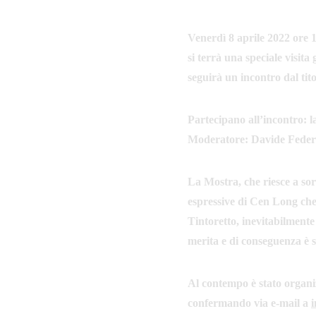
Venerdì 8 aprile 2022 ore 
si terrà una speciale visit
seguirà un incontro dal tit
Partecipano all’incontro: l
Moderatore: Davide Federic
La Mostra, che riesce a sor
espressive di Cen Long che 
Tintoretto, inevitabilmente
merita e di conseguenza è s
Al contempo è stato organiz
confermando via e-mail a 