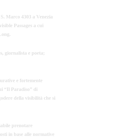
, S. Marco 4303 a Venezia 
isible Passages a cui 
 Long.
 giornalista e poeta; 
gurative e fortemente 
i “Il Paradiso” di 
ere della visibilità che si 
iabile prenotare 
osti in base alle normative 