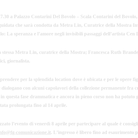
17.30 a Palazzo Contarini Del Bovolo – Scala Contarini del Bovolo
a guidata che sarà condotta da Metra Lin, Curatrice della Mostra Inv
olo: La speranza e l’amore negli invisibili passaggi dell’artista Cen
a stessa Metra Lin, curatrice della Mostra; Francesca Ruth Brandes,
i, giornalista.
prendere per la splendida location dove è ubicata e per le opere fi
dialogano con alcuni capolavori della collezione permanente fra cu
 in questa fase drammatica e ancora in pieno corso non ha potuto god
tata prolungata fino al 14 aprile.
zato l’evento di venerdì 8 aprile per partecipare al quale è consigl
info@fg-comunicazione.it
. L’ingresso è libero fino ad esaurimento p