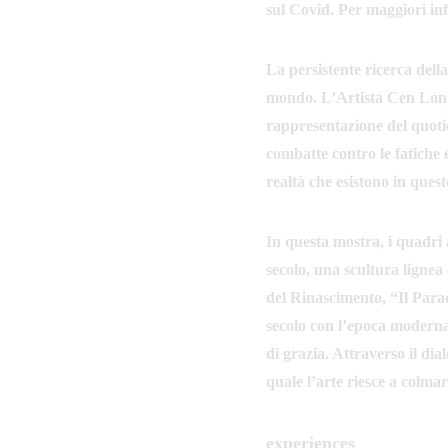
sul Covid. Per maggiori in
La persistente ricerca dell
mondo. L’Artista Cen Long h
rappresentazione del quotidi
combatte contro le fatiche e
realtà che esistono in ques
In questa mostra, i quadri 
secolo, una scultura ligne
del Rinascimento, “Il Parad
secolo con l’epoca moderna 
di grazia. Attraverso il dia
quale l’arte riesce a colmare
experiences